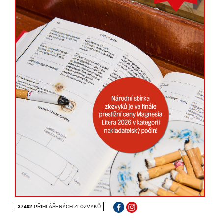
NÁSTROJE SI MYSLÍ, ŽE ZPĚVÁCI
NEUMÍ ZPÍVAT. ZPĚVÁCI SI MYSLÍ,
ŽE OSTATNÍ HRAJÍ NA HOVNO A
DIRIGENT SI MYSLÍ, ŽE JSOU NA
HOVNO VŠICHNI.
(T., 28 let, operní zpěvačka, soprán)
37462
PŘIHLÁŠENÝCH ZLOZVYKŮ